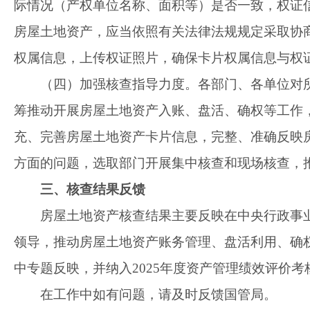
际情况（产权单位名称、面积等）是否一致，
权证
房屋土地资产，
应当依照有关法律法规规定采取协
权属
信息
，上传权证照片，确保卡片权属信息
与权
（四）加强核查指导力度。
各部门
、各单位
对
筹推动开展房屋土地资产入账、盘活、确权等工作
充、
完善
房屋土地资产卡片信息，完整、准确反映
方面的问题，选取部门开展
集中核查和现场核查，
三、核查结果反馈
房屋土地资产
核查结果主要反映在
中央行政事
领导，
推动房屋土地资产账务管理、盘活利用、确
中专题反映，并纳入
2025年度资产管理绩效评价考
在工作中如有问题，请及时反馈国管局。