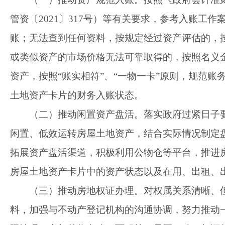
管
资〔2021〕317号）等有关要求，参考入账工作
账；无法查到任何资料，按规定经过资产评估的，
或类似资产的市场价格无法可靠取得的，按照名义
资产，
按照“账实相符”、“一物一卡”原则，规范账
土地资产卡片的财务入账状态
。
（二）推动闲置资产盘活。
落实政府过紧日子
闲置、低效运转房屋土地资产
，
结合实际情况制定
拓展资产盘活渠道，
积极利用公物仓等平台，
推进
房屋土地资产卡片中的资产状态以及在用、出租、
（三）推动房地权证办理。
对
权属关系清晰、
料，加强与不动产登记机构的沟通协调，
努力
推动